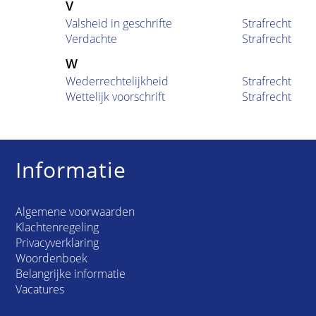
V
Valsheid in geschrifte
Strafrecht
Verdachte
Strafrecht
W
Wederrechtelijkheid
Strafrecht
Wettelijk voorschrift
Strafrecht
Informatie
Algemene voorwaarden
Klachtenregeling
Privacyverklaring
Woordenboek
Belangrijke informatie
Vacatures