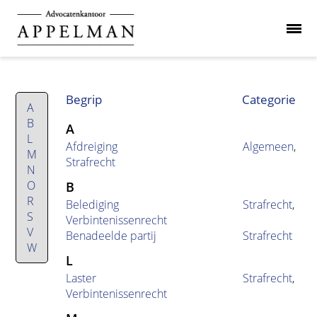
Begrip
Categorie
A
B
A
L
Afdreiging
Algemeen
,
M
Strafrecht
N
O
B
R
Belediging
Strafrecht
,
S
Verbintenissenrecht
V
Benadeelde partij
Strafrecht
W
L
Laster
Strafrecht
,
Verbintenissenrecht