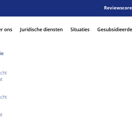
Reviewscore:
r ons
Juridische diensten
Situaties
Gesubsidieerde
ie
cht
ht
cht
ht