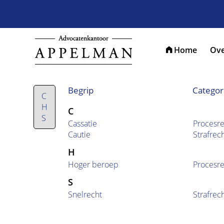
Home
Ove
Begrip
Categor
C
H
C
S
Cassatie
Procesre
Cautie
Strafrec
H
Hoger beroep
Procesre
S
Snelrecht
Strafrec