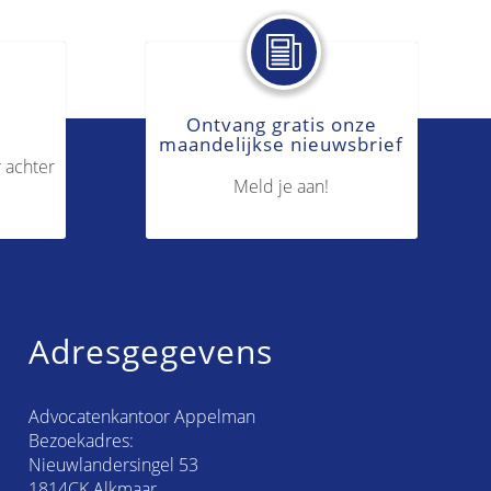
Ontvang gratis onze
maandelijkse nieuwsbrief
 achter
Meld je aan!
Adresgegevens
Advocatenkantoor Appelman
Bezoekadres:
Nieuwlandersingel 53
1814CK Alkmaar