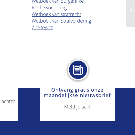
Wetboek van Burgerlijke
Rechtsvordering
Mi
Wetboek van strafrecht
Wetboek van Strafvordering
Ziektewet
Ontvang gratis onze
maandelijkse nieuwsbrief
 achter
Meld je aan!