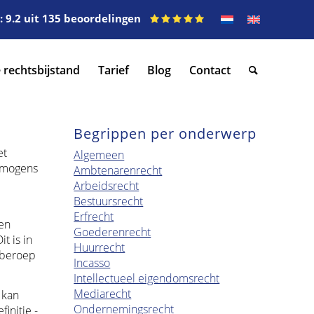
 9.2 uit 135 beoordelingen
 rechtsbijstand
Tarief
Blog
Contact
Begrippen per onderwerp
et
Algemeen
ermogens
Ambtenarenrecht
Arbeidsrecht
Bestuursrecht
Erfrecht
en
Goederenrecht
t is in
Huurrecht
r beroep
Incasso
Intellectueel eigendomsrecht
Mediarecht
 kan
Ondernemingsrecht
initie -