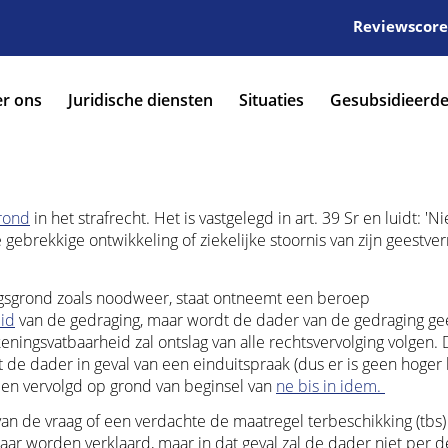
Reviewscore:
r ons
Juridische diensten
Situaties
Gesubsidieerde
grond
in het strafrecht. Het is vastgelegd in art. 39 Sr en luidt: 'Ni
e gebrekkige ontwikkeling of ziekelijke stoornis van zijn geestv
ingsgrond zoals noodweer, staat ontneemt een beroep
id
van de gedraging, maar wordt de dader van de gedraging ge
ingsvatbaarheid zal ontslag van alle rechtsvervolging volgen. Di
dat de dader in geval van een einduitspraak (dus er is geen hoge
en vervolgd op grond van beginsel van
ne bis in idem.
n de vraag of een verdachte de maatregel terbeschikking (tbs)
 worden verklaard, maar in dat geval zal de dader niet per def