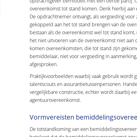
opdrachtgever bemiddelt met een derde partij. O
overeenkomst tot stand komen. Denk hierbij aa
De opdrachtnemer ontvangt, als vergoeding voor 
gekoppeld aan het tot stand brengen van de ove
bestaan als de overeenkomst wel tot stand komt, m
het niet uitvoeren van de overeenkomst niet aa
komen overeenkomsten, die tot stand zijn gek
bemiddelaar, niet voor vergoeding in aanmerking, 
afgesproken.
Praktijkvoorbeelden waarbij vaak gebruik wordt
talentscouts en assurantietussenpersonen. Hand
vergelijkbare constructie, echter wordt daarbij e
agentuurovereenkomst.
Vormvereisten bemiddelingsovere
De totstandkoming van een bemiddelingsovereenk
betekent dat de bemiddelingsovereenkomst zowel 