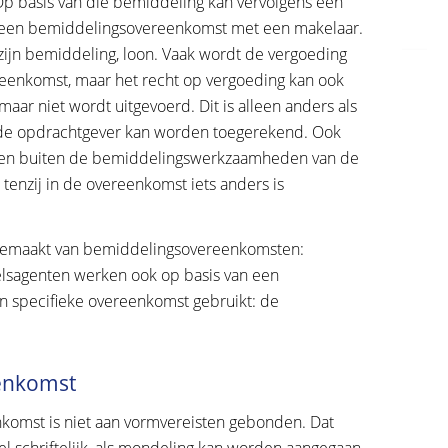
p basis van die bemiddeling kan vervolgens een
n een bemiddelingsovereenkomst met een makelaar.
zijn bemiddeling, loon. Vaak wordt de vergoeding
reenkomst, maar het recht op vergoeding kan ook
aar niet wordt uitgevoerd. Dit is alleen anders als
n de opdrachtgever kan worden toegerekend. Ook
omen buiten de bemiddelingswerkzaamheden van de
tenzij in de overeenkomst iets anders is
 gemaakt van bemiddelingsovereenkomsten:
elsagenten werken ook op basis van een
en specifieke overeenkomst gebruikt: de
enkomst
omst is niet aan vormvereisten gebonden. Dat
schriftelijk, als mondeling kan worden aangegaan.