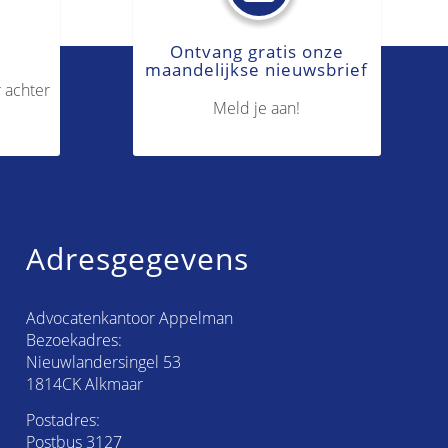
Ontvang gratis onze
maandelijkse nieuwsbrief
 achter
Meld je aan!
Adresgegevens
Advocatenkantoor Appelman
Bezoekadres:
Nieuwlandersingel 53
1814CK Alkmaar
Postadres:
Postbus 3127