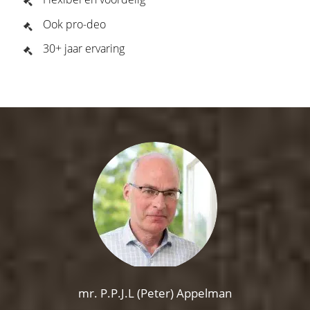
Ook pro-deo
30+ jaar ervaring
mr. P.P.J.L (Peter) Appelman