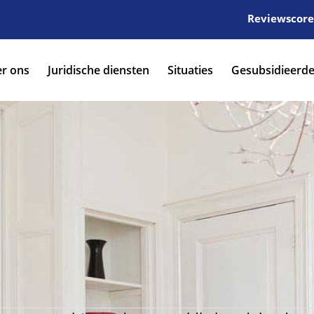
Reviewscore:
r ons
Juridische diensten
Situaties
Gesubsidieerde