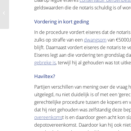
Daarop legde eiseres
conservatoir derdenbesl
Procedure intrekken:
geldswaarden die de notaris schuldig is of wor
hoe zit het met de
proceskosten?
Vordering in kort geding
In de procedure vordert eiseres dat de notaris
zulks op straffe van een
dwangsom
van €5000,0
blijft. Daarnaast vordert eiseres de notaris te
Eiseres legt aan die vordering ten grondslag da
gebreke is
, terwijl hij al gehouden was tot uitk
Haviltex?
Partijen verschillen van mening over de vraa
uitgelegd, nu niet duidelijk is of met een ‘ger
gerechtelijke procedure tussen de kopers en v
dat hij niet gehouden was zelfstandig deze bepa
overeenkoms
t is en daardoor geen acht kon sl
depotovereenkomst. Daardoor kan hij ook niet 