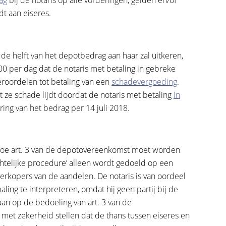
ag
bij de notaris op alle vorderingen, gelden en/of
dt aan eiseres.
 de helft van het depotbedrag aan haar zal uitkeren,
0 per dag dat de notaris met betaling in gebreke
 veroordelen tot betaling van een
schadevergoeding
.
t ze schade lijdt doordat de notaris met betaling
in
ering van het bedrag per 14 juli 2018.
g hoe art. 3 van de depotovereenkomst moet worden
echtelijke procedure’ alleen wordt gedoeld op een
erkopers van de aandelen. De notaris is van oordeel
ling te interpreteren, omdat hij geen partij bij de
aan op de bedoeling van art. 3 van de
met zekerheid stellen dat de thans tussen eiseres en