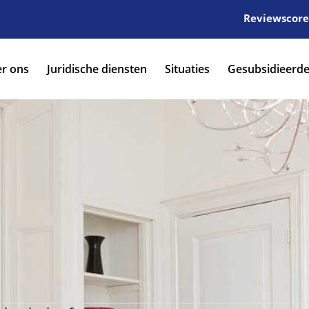
Reviewscore:
r ons
Juridische diensten
Situaties
Gesubsidieerde