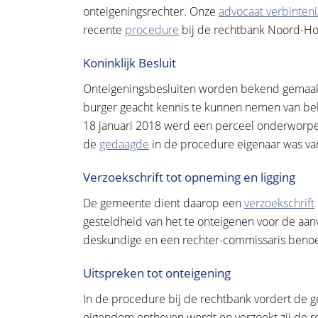
onteigeningsrechter. Onze
advocaat verbinten
recente
procedure
bij de rechtbank Noord-Ho
Koninklijk Besluit
Onteigeningsbesluiten worden bekend gemaakt
burger geacht kennis te kunnen nemen van bela
18 januari 2018 werd een perceel onderworpe
de
gedaagde
in de procedure eigenaar was van
Verzoekschrift tot opneming en ligging
De gemeente dient daarop een
verzoekschrift
gesteldheid van het te onteigenen voor de aan
deskundige en een rechter-commissaris ben
Uitspreken tot onteigening
In de procedure bij de rechtbank vordert de g
eigendom ontheven wordt en verzoekt zij de r