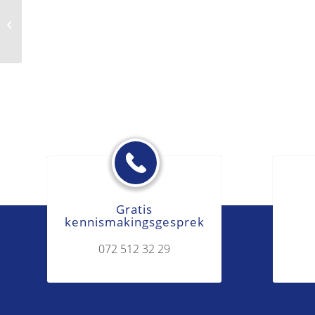
Misbruik van omstandigheden
Gratis
kennismakingsgesprek
072 512 32 29