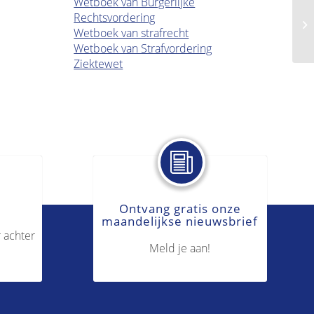
Wetboek van Burgerlijke
Rechtsvordering
Ni
Wetboek van strafrecht
Wetboek van Strafvordering
Ziektewet
Ontvang gratis onze
maandelijkse nieuwsbrief
 achter
Meld je aan!