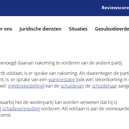
Reviewscore:
r ons
Juridische diensten
Situaties
Gesubsidieerde
bevoegd daarvan nakoming te vorderen van de andere partij.
t voldaan, is er sprake van nakoming. Als daarentegen de partij
mt, is er sprake van een
wanprestatie
(ook wel: tekortkoming in
wel:
ingebrekestelling
) kan de
schuldeiser
de
schuldenaar
aang
 waarbij het de wederpartij kan worden verweten dat hij is
ij
schadevergoeding
vorderen. Als voldaan is aan de voorwaarde
komst.