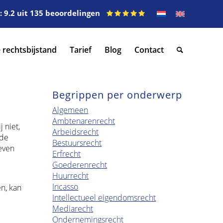
 9.2 uit 135 beoordelingen
 rechtsbijstand
Tarief
Blog
Contact
Begrippen per onderwerp
Algemeen
Ambtenarenrecht
 niet,
Arbeidsrecht
 de
Bestuursrecht
even
Erfrecht
Goederenrecht
Huurrecht
Incasso
n, kan
Intellectueel eigendomsrecht
Mediarecht
Ondernemingsrecht