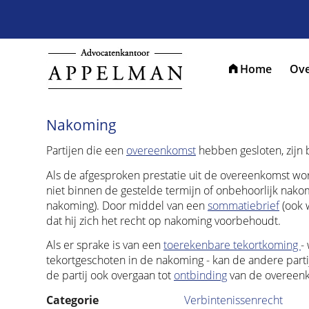
Home
Ove
Nakoming
Partijen die een
overeenkomst
hebben gesloten, zijn 
Als de afgesproken prestatie uit de overeenkomst word
niet binnen de gestelde termijn of onbehoorlijk nako
nakoming). Door middel van een
sommatiebrief
(ook 
dat hij zich het recht op nakoming voorbehoudt.
Als er sprake is van een
toerekenbare tekortkoming
-
tekortgeschoten in de nakoming - kan de andere part
de partij ook overgaan tot
ontbinding
van de overeen
Categorie
Verbintenissenrecht