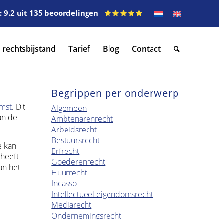
 9.2 uit 135 beoordelingen
 rechtsbijstand
Tarief
Blog
Contact
Begrippen per onderwerp
mst
. Dit
Algemeen
an de
Ambtenarenrecht
Arbeidsrecht
Bestuursrecht
e kan
Erfrecht
 heeft
Goederenrecht
an het
Huurrecht
Incasso
Intellectueel eigendomsrecht
Mediarecht
Ondernemingsrecht