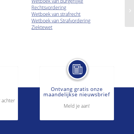
Wetboek van Burgerlijke
Rechtsvordering
Di
Wetboek van strafrecht
Wetboek van Strafvordering
Ziektewet
Ontvang gratis onze
maandelijkse nieuwsbrief
 achter
Meld je aan!