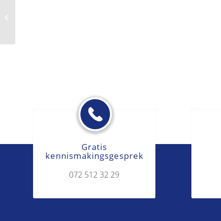
Aanzegging tot ontruiming
Gratis
kennismakingsgesprek
072 512 32 29