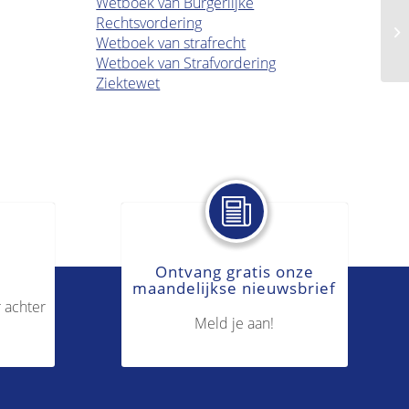
Wetboek van Burgerlijke
Rechtsvordering
Ee
Wetboek van strafrecht
Wetboek van Strafvordering
Ziektewet
Ontvang gratis onze
maandelijkse nieuwsbrief
 achter
Meld je aan!