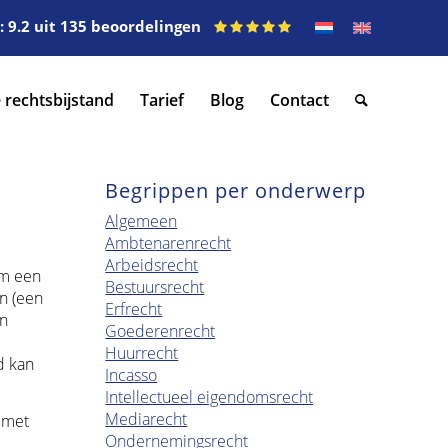
 9.2 uit 135 beoordelingen
 rechtsbijstand
Tarief
Blog
Contact
Begrippen per onderwerp
Algemeen
Ambtenarenrecht
Arbeidsrecht
om een
Bestuursrecht
an (een
Erfrecht
en
Goederenrecht
Huurrecht
d kan
Incasso
Intellectueel eigendomsrecht
Mediarecht
, met
Ondernemingsrecht