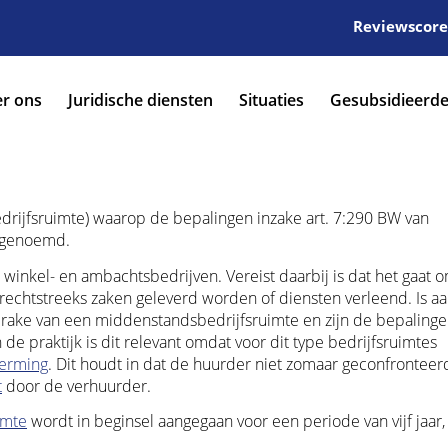
Reviewscore:
r ons
Juridische diensten
Situaties
Gesubsidieerde
drijfsruimte) waarop de bepalingen inzake art. 7:290 BW van
e genoemd.
 winkel- en ambachtsbedrijven. Vereist daarbij is dat het gaat 
j rechtstreeks zaken geleverd worden of diensten verleend. Is a
sprake van een middenstandsbedrijfsruimte en zijn de bepaling
n de praktijk is dit relevant omdat voor dit type bedrijfsruimtes
erming
. Dit houdt in dat de huurder niet zomaar geconfronteer
t
door de verhuurder.
imte
wordt in beginsel aangegaan voor een periode van vijf jaar