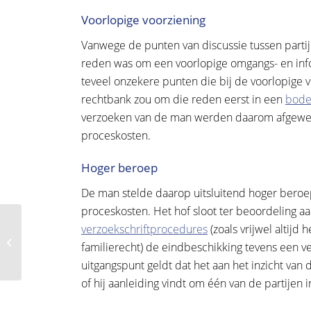
Voorlopige voorziening
Vanwege de punten van discussie tussen parti
reden was om een voorlopige omgangs- en infor
teveel onzekere punten die bij de voorlopige
rechtbank zou om die reden eerst in een
bode
verzoeken van de man werden daarom afgewez
proceskosten.
Hoger beroep
De man stelde daarop uitsluitend hoger beroep
proceskosten. Het hof sloot ter beoordeling aan 
Hof wijst vordering
verzoekschriftprocedures
(zoals vrijwel altijd
zorgkantoor wegens
familierecht) de eindbeschikking tevens een v
onvoldoende
uitgangspunt geldt dat het aan het inzicht van 
verantwoording PGB af
of hij aanleiding vindt om één van de partijen