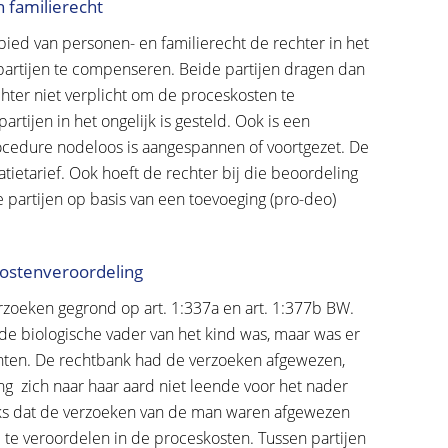
 familierecht
ied van personen- en familierecht de rechter in het
artijen te compenseren. Beide partijen dragen dan
hter niet verplicht om de proceskosten te
rtijen in het ongelijk is gesteld. Ook is een
ocedure nodeloos is aangespannen of voortgezet. De
atietarief. Ook hoeft de rechter bij die beoordeling
e partijen op basis van een toevoeging (pro-deo)
kostenveroordeling
erzoeken gegrond op art. 1:337a en art. 1:377b BW.
 de biologische vader van het kind was, maar was er
unten. De rechtbank had de verzoeken afgewezen,
ng zich naar haar aard niet leende voor het nader
ks dat de verzoeken van de man waren afgewezen
te veroordelen in de proceskosten. Tussen partijen