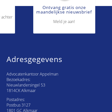
Ontvang gratis onze
maandelijkse nieuwsbrief
 achter
Meld je aan!
Adresgegevens
Advocatenkantoor Appelman
Bezoekadres:
Nieuwlandersingel 53
1814CK Alkmaar
Postadres:
Postbus 3127
1801 GC Alkmaar