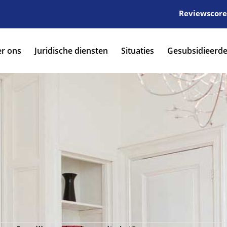
Reviewscore:
r ons
Juridische diensten
Situaties
Gesubsidieerde