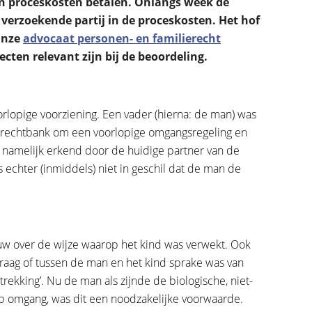
en proceskosten betalen. Onlangs week de
verzoekende partij in de proceskosten. Het hof
Onze
advocaat personen- en familierecht
ecten relevant zijn bij de beoordeling.
rlopige voorziening. Een vader (hierna: de man) was
de rechtbank om een voorlopige omgangsregeling en
as namelijk erkend door de huidige partner van de
 echter (inmiddels) niet in geschil dat de man de
uw over de wijze waarop het kind was verwekt. Ook
vraag of tussen de man en het kind sprake was van
trekking’. Nu de man als zijnde de biologische, niet-
p omgang, was dit een noodzakelijke voorwaarde.