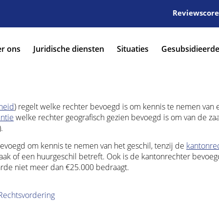
Reviewscore:
r ons
Juridische diensten
Situaties
Gesubsidieerde
heid
) regelt welke rechter bevoegd is om kennis te nemen van 
ntie
welke rechter geografisch gezien bevoegd is om van de za
.
 bevoegd om kennis te nemen van het geschil, tenzij de
kantonre
zaak of een huurgeschil betreft. Ook is de kantonrechter bevoe
arde niet meer dan €25.000 bedraagt.
Rechtsvordering