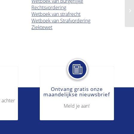
Wetboek van Burgerlijke
Rechtsvordering
Ap
Wetboek van strafrecht
Wetboek van Strafvordering
Ziektewet
Ontvang gratis onze
maandelijkse nieuwsbrief
 achter
Meld je aan!