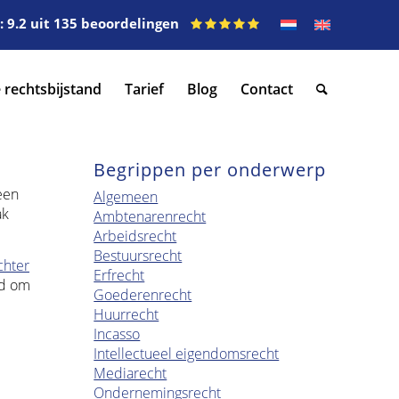
 9.2 uit 135 beoordelingen
 rechtsbijstand
Tarief
Blog
Contact
Begrippen per onderwerp
een
Algemeen
ak
Ambtenarenrecht
Arbeidsrecht
Bestuursrecht
chter
Erfrecht
gd om
Goederenrecht
Huurrecht
Incasso
Intellectueel eigendomsrecht
Mediarecht
Ondernemingsrecht