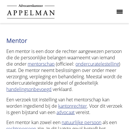
Mentor
Een mentor is een door de rechter aangewezen persoon
die de persoonlijke belangen waarneemt van iemand
die onder
mentorschap
(officieel:
ondercuratelestelling
)
staat. De mentor neemt beslissingen over onder meer
verzorging, verpleging en behandeling. Meestal wordt de
ondercuratelegestelde geheel of gedeeltelijk
handelingsonbevoegd
verklaard.
Een verzoek tot instelling van het mentorschap kan
worden ingediend bij de
kantonrechter
. Voor dit verzoek
is geen bijstand van een
advocaat
vereist.
Een mentor kan zowel een
natuurlijke persoon
als een
rechtspersoon
zijn. In dit laatste geval betreft het