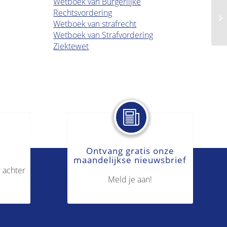
Wetboek van Burgerlijke
Rechtsvordering
Ad
Wetboek van strafrecht
Wetboek van Strafvordering
Ziektewet
Ontvang gratis onze
maandelijkse nieuwsbrief
 achter
Meld je aan!