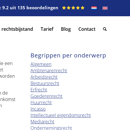
 9.2 uit 135 beoordelingen
 rechtsbijstand
Tarief
Blog
Contact
Begrippen per onderwerp
ie een
Algemeen
et
Ambtenarenrecht
 worden
Arbeidsrecht
Bestuursrecht
Erfrecht
n de
Goederenrecht
senkomst
Huurrecht
n
Incasso
Intellectueel eigendomsrecht
Mediarecht
Ondernemingsrecht