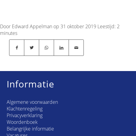
Door Edward Appelman op 31 oktober 2019
Leestijd:
2
minutes
Informatie
Algemene voorwaarden
Klachtenregeling
Privacyverklaring
Woordenboek
Belangrijke informatie
Vacatures