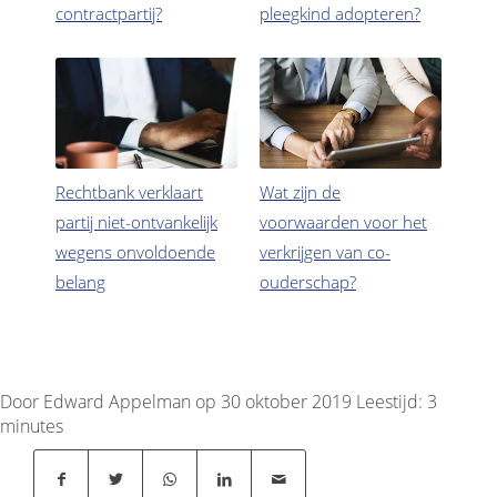
contractpartij?
pleegkind adopteren?
Rechtbank verklaart
Wat zijn de
partij niet-ontvankelijk
voorwaarden voor het
wegens onvoldoende
verkrijgen van co-
belang
ouderschap?
Door Edward Appelman op 30 oktober 2019
Leestijd:
3
minutes