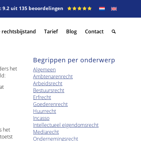
 9.2 uit 135 beoordelingen
 rechtsbijstand
Tarief
Blog
Contact
Begrippen per onderwerp
ers het
Algemeen
ld:
Ambtenarenrecht
Arbeidsrecht
at
Bestuursrecht
Erfrecht
Goederenrecht
Huurrecht
Incasso
Intellectueel eigendomsrecht
s het
Mediarecht
toetst
Ondernemingsrecht