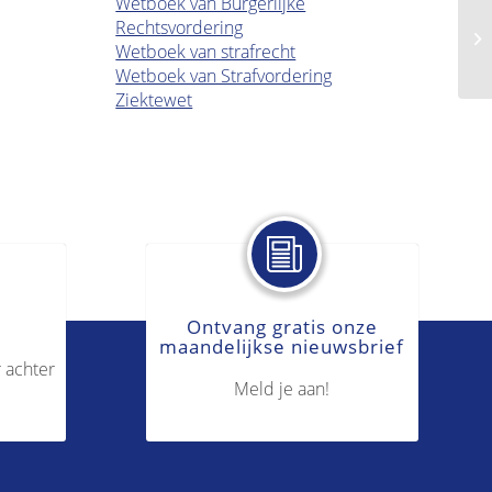
Wetboek van Burgerlijke
Rechtsvordering
Ou
Wetboek van strafrecht
Wetboek van Strafvordering
Ziektewet
Ontvang gratis onze
maandelijkse nieuwsbrief
 achter
Meld je aan!