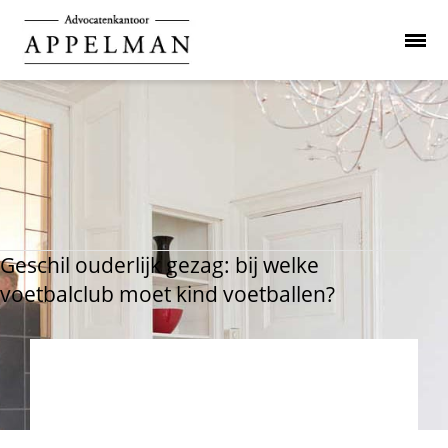
Geschil ouderlijk gezag: bij welke
voetbalclub moet kind voetballen?