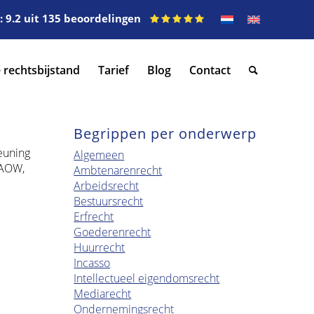
 9.2 uit 135 beoordelingen
 rechtsbijstand
Tarief
Blog
Contact
Begrippen per onderwerp
teuning
Algemeen
 AOW,
Ambtenarenrecht
Arbeidsrecht
Bestuursrecht
Erfrecht
Goederenrecht
Huurrecht
Incasso
Intellectueel eigendomsrecht
Mediarecht
Ondernemingsrecht