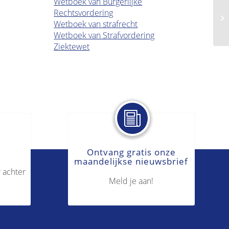
Wetboek van Burgerlijke
Rechtsvordering
Ar
Wetboek van strafrecht
Wetboek van Strafvordering
Ziektewet
Ontvang gratis onze
maandelijkse nieuwsbrief
 achter
Meld je aan!