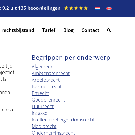
 9.2 uit 135 beoordelingen
 rechtsbijstand
Tarief
Blog
Contact
Begrippen per onderwerp
eftijd
Algemeen
jectief
Ambtenarenrecht
 is
Arbeidsrecht
Bestuursrecht
innen
Erfrecht
Goederenrecht
Huurrecht
 minste
Incasso
Intellectueel eigendomsrecht
Mediarecht
Ondernemingsrecht