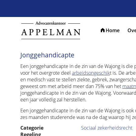
Home
Ove
Jonggehandicapte
Een jonggehandicapte in de zin van de Wajong is die 
voor het overgrote deel
arbeidsongeschik
t is. De arb
en medisch vast te stellen ziekte, gebrek, zwangersch
geweest om met arbeid meer dan 75% van het
maat
jonggehandicapte in de zin van de Wajong. Voorwaarde
een jaar volledig zal herstellen.
Een jonggehandicapte in de zin van de Wajong is ook
zes maanden studerende was na de dag waarop hij ze
Categorie
Sociaal zekerheidsrecht
Regeling