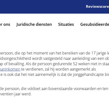
Reviewscore:
r ons
Juridische diensten
Situaties
Gesubsidieerde
persoon, die op het moment van het bereiken van de 17 jarige le
eidsongeschiktheid wordt vastgesteld naar aanleiding van een ob
ap of bevalling. Als de persoon gedurende 52 weken niet in staat
maninkomen
te verdienen, zal hij worden aangemerkt als
 is ook dat het niet aannemelijk is dat de jonggehandicapte b
 de persoon, die voldoet aan bovenstaande voorwaarden en ten
ventien jaar werd.