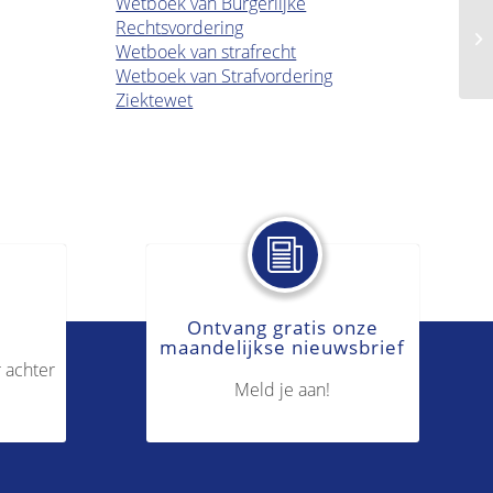
Wetboek van Burgerlijke
Rechtsvordering
Ha
Wetboek van strafrecht
Wetboek van Strafvordering
Ziektewet
Ontvang gratis onze
maandelijkse nieuwsbrief
 achter
Meld je aan!