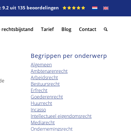
 9.2 uit 135 beoordelingen
 rechtsbijstand
Tarief
Blog
Contact
Begrippen per onderwerp
Algemeen
Ambtenarenrecht
Arbeidsrecht
de
Bestuursrecht
Erfrecht
Goederenrecht
Huurrecht
Incasso
Intellectueel eigendomsrecht
Mediarecht
Ondernemingsrecht