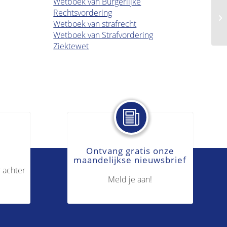
Wetboek van Burgerlijke
Rechtsvordering
Ve
Wetboek van strafrecht
Wetboek van Strafvordering
Ziektewet
Ontvang gratis onze
maandelijkse nieuwsbrief
 achter
Meld je aan!