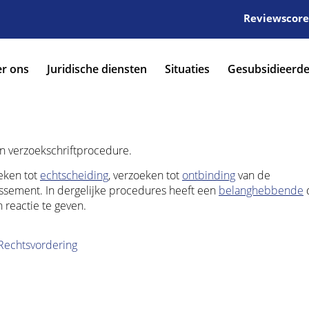
Reviewscore:
r ons
Juridische diensten
Situaties
Gesubsidieerde
een verzoekschriftprocedure.
eken tot
echtscheiding
, verzoeken tot
ontbinding
van de
issement. In dergelijke procedures heeft een
belanghebbende
n reactie te geven.
Rechtsvordering