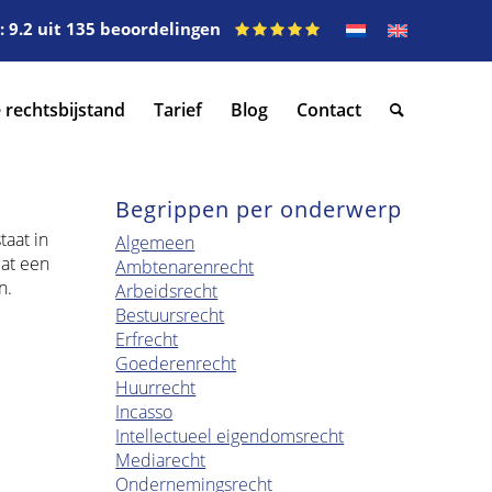
 9.2 uit 135 beoordelingen
 rechtsbijstand
Tarief
Blog
Contact
Begrippen per onderwerp
taat in
Algemeen
dat een
Ambtenarenrecht
n.
Arbeidsrecht
Bestuursrecht
Erfrecht
Goederenrecht
Huurrecht
Incasso
Intellectueel eigendomsrecht
Mediarecht
Ondernemingsrecht