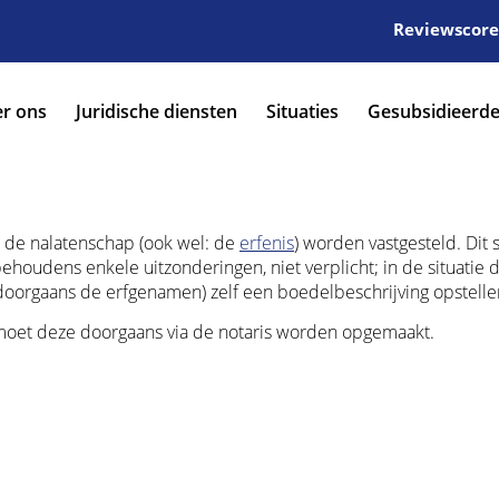
Reviewscore:
r ons
Juridische diensten
Situaties
Gesubsidieerde
n de nalatenschap (ook wel: de
erfenis
) worden vastgesteld. Dit s
ehoudens enkele uitzonderingen, niet verplicht; in de situatie 
 (doorgaans de erfgenamen) zelf een boedelbeschrijving opstelle
s, moet deze doorgaans via de notaris worden opgemaakt.