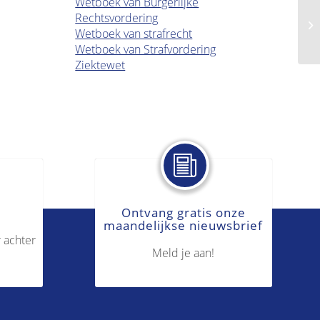
Wetboek van Burgerlijke
Rechtsvordering
Op
Wetboek van strafrecht
Wetboek van Strafvordering
Ziektewet
Ontvang gratis onze
maandelijkse nieuwsbrief
 achter
Meld je aan!