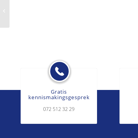
Ernstig verwijtbare gedraging
Gratis
kennismakingsgesprek
072 512 32 29