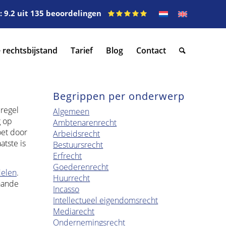
 9.2 uit 135 beoordelingen
 rechtsbijstand
Tarief
Blog
Contact
Begrippen per onderwerp
regel
Algemeen
g op
Ambtenarenrecht
oet door
Arbeidsrecht
atste is
Bestuursrecht
Erfrecht
Goederenrecht
delen
.
Huurrecht
taande
Incasso
Intellectueel eigendomsrecht
Mediarecht
Ondernemingsrecht