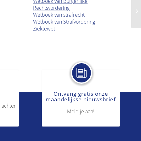
Wetboek van Burgerlijke
Rechtsvordering
Sl
Wetboek van strafrecht
Wetboek van Strafvordering
Ziektewet
Ontvang gratis onze
maandelijkse nieuwsbrief
 achter
Meld je aan!