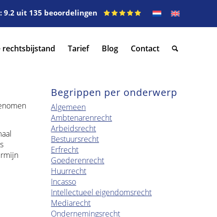
 9.2 uit 135 beoordelingen
 rechtsbijstand
Tarief
Blog
Contact
Begrippen per onderwerp
 genomen
Algemeen
Ambtenarenrecht
Arbeidsrecht
maal
Bestuursrecht
s
Erfrecht
rmijn
Goederenrecht
Huurrecht
Incasso
Intellectueel eigendomsrecht
Mediarecht
Ondernemingsrecht