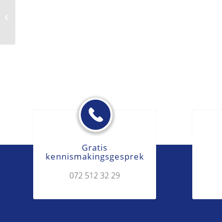
Ontslag op staande voet
Gratis
kennismakingsgesprek
072 512 32 29