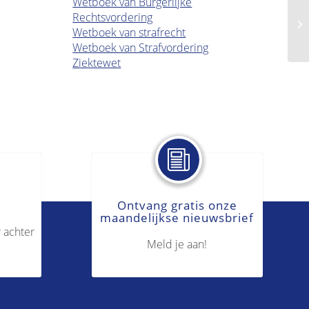
Wetboek van Burgerlijke
Rechtsvordering
Be
Wetboek van strafrecht
Wetboek van Strafvordering
Ziektewet
Ontvang gratis onze
maandelijkse nieuwsbrief
 achter
Meld je aan!