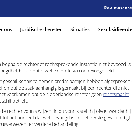
Reviewscore:
r ons
Juridische diensten
Situaties
Gesubsidieerde
en bepaalde rechter of rechtsprekende instantie niet bevoegd is
evoegdheidsincident ofwel exceptie van onbevoegdheid.
het geschil kennis te nemen omdat partijen hebben afgesproken
 of omdat de zaak aanhangig is gemaakt bij een rechter die niet
n het voorkomen dat de Nederlandse rechter geen
rechtsmacht
schil betreft.
 rechter vonnis wijzen. In dit vonnis stelt hij ofwel vast dat hij
tot het oordeel dat wel bevoegd is. In het eerste geval eindigt
erugverwezen ter verdere behandeling.