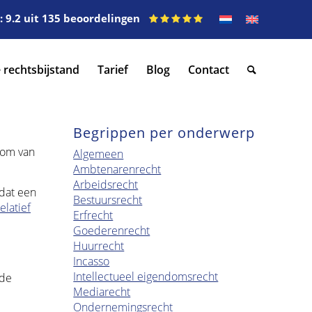
 9.2 uit 135 beoordelingen
 rechtsbijstand
Tarief
Blog
Contact
Begrippen per onderwerp
 om van
Algemeen
Ambtenarenrecht
Arbeidsrecht
 dat een
Bestuursrecht
relatief
Erfrecht
Goederenrecht
Huurrecht
Incasso
Intellectueel eigendomsrecht
 de
Mediarecht
Ondernemingsrecht