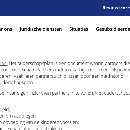
Reviewscore:
r ons
Juridische diensten
Situaties
Gesubsidieerde
lan.
Het ouderschapsplan is een document waarin partners die 
n hun ouderschap. Partners maken daarbij onder meer afsprake
eren. Vaak laten partners zich bijstaan door een mediator of
ouderschapsplan.
sel naar eigen inzicht van partners in te vullen. Het ouderschap
eeld;
en en raadplegen;
en opvoeding van de kinderen voorzien;
uderschapsplan zijn betrokken.