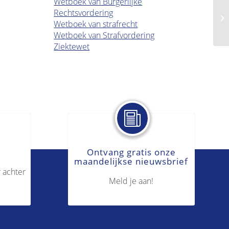
Wetboek van Burgerlijke
Rechtsvordering
Zu
Wetboek van strafrecht
Wetboek van Strafvordering
Ziektewet
Ontvang gratis onze
maandelijkse nieuwsbrief
 achter
Meld je aan!