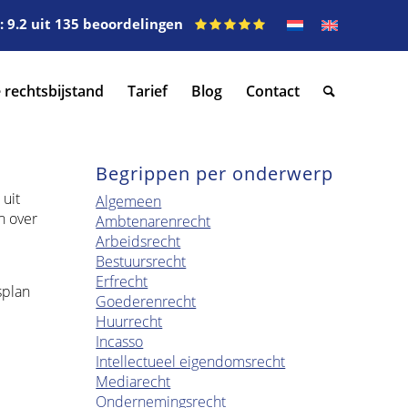
 9.2 uit 135 beoordelingen
 rechtsbijstand
Tarief
Blog
Contact
Begrippen per onderwerp
uit
Algemeen
n over
Ambtenarenrecht
Arbeidsrecht
Bestuursrecht
Erfrecht
splan
Goederenrecht
Huurrecht
Incasso
Intellectueel eigendomsrecht
Mediarecht
Ondernemingsrecht