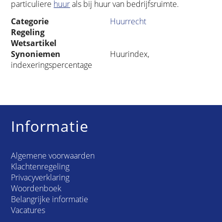
particuliere
huur
als bij huur van bedrijfsruimte.
Categorie
Huurrecht
Regeling
Wetsartikel
Synoniemen
Huurindex,
indexeringspercentage
Informatie
Algemene voorwaarden
Klachtenregeling
Privacyverklaring
Woordenboek
Belangrijke informatie
Vacatures