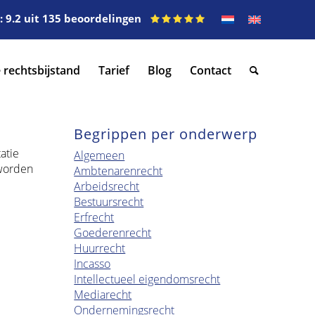
 9.2 uit 135 beoordelingen
 rechtsbijstand
Tarief
Blog
Contact
Begrippen per onderwerp
atie
Algemeen
 worden
Ambtenarenrecht
Arbeidsrecht
Bestuursrecht
Erfrecht
Goederenrecht
Huurrecht
Incasso
Intellectueel eigendomsrecht
Mediarecht
Ondernemingsrecht