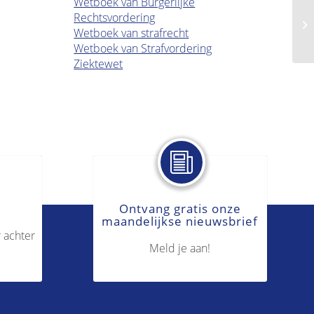
Wetboek van Burgerlijke
Rechtsvordering
Hu
Wetboek van strafrecht
Wetboek van Strafvordering
Ziektewet
Ontvang gratis onze
maandelijkse nieuwsbrief
 achter
Meld je aan!