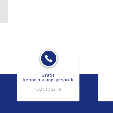
Huisvestingsvergunning
Gratis
kennismakingsgesprek
072 512 32 29