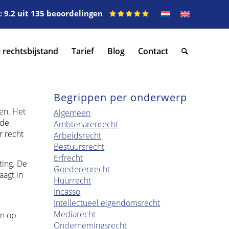
 9.2 uit 135 beoordelingen
 rechtsbijstand
Tarief
Blog
Contact
Begrippen per onderwerp
en. Het
Algemeen
 de
Ambtenarenrecht
r recht
Arbeidsrecht
Bestuursrecht
Erfrecht
ting. De
Goederenrecht
agt in
Huurrecht
Incasso
Intellectueel eigendomsrecht
Mediarecht
en op
Ondernemingsrecht