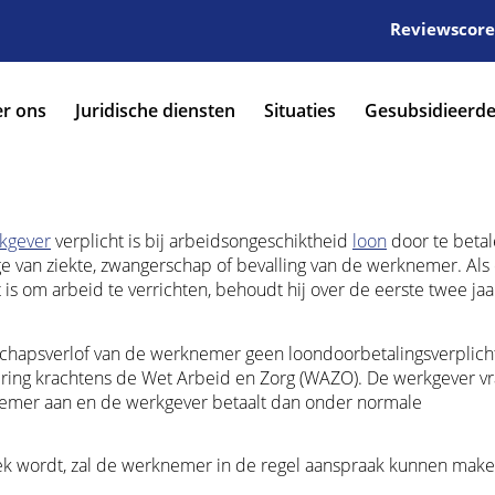
Reviewscore:
r ons
Juridische diensten
Situaties
Gesubsidieerde
kgever
verplicht is bij arbeidsongeschiktheid
loon
door te betal
ge van ziekte, zwangerschap of bevalling van de werknemer. Als
 is om arbeid te verrichten, behoudt hij over de eerste twee jaa
rschapsverlof van de werknemer geen loondoorbetalingsverplich
ing krachtens de Wet Arbeid en Zorg (WAZO). De werkgever vra
nemer aan en de werkgever betaalt dan onder normale
k wordt, zal de werknemer in de regel aanspraak kunnen mak