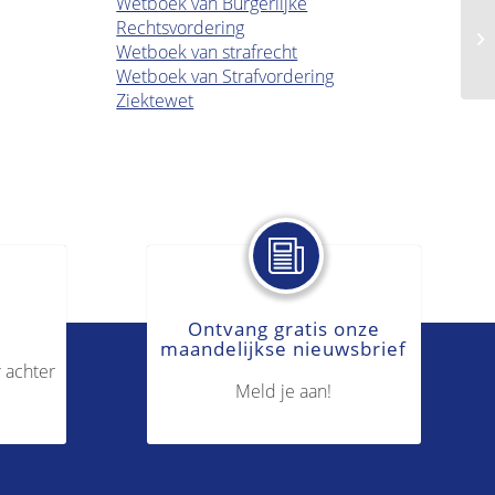
Wetboek van Burgerlijke
Rechtsvordering
Ke
Wetboek van strafrecht
Wetboek van Strafvordering
Ziektewet
Ontvang gratis onze
maandelijkse nieuwsbrief
 achter
Meld je aan!