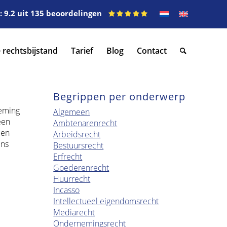
 9.2 uit 135 beoordelingen
 rechtsbijstand
Tarief
Blog
Contact
Begrippen per onderwerp
neming
Algemeen
een
Ambtenarenrecht
 en
Arbeidsrecht
ens
Bestuursrecht
Erfrecht
Goederenrecht
Huurrecht
Incasso
Intellectueel eigendomsrecht
Mediarecht
Ondernemingsrecht