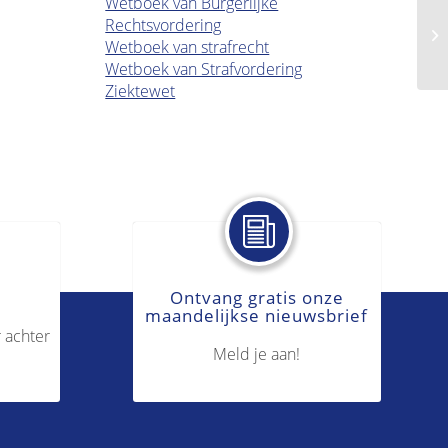
Wetboek van Burgerlijke
Rechtsvordering
On
Wetboek van strafrecht
Wetboek van Strafvordering
Ziektewet
Ontvang gratis onze
maandelijkse nieuwsbrief
 achter
Meld je aan!