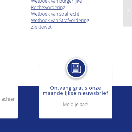
Wetboek van Burgerlijke
Rechtsvordering
Be
Wetboek van strafrecht
Wetboek van Strafvordering
Ziektewet
Ontvang gratis onze
maandelijkse nieuwsbrief
 achter
Meld je aan!