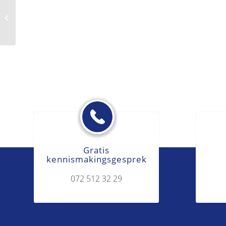
Boete
Gratis
kennismakingsgesprek
072 512 32 29