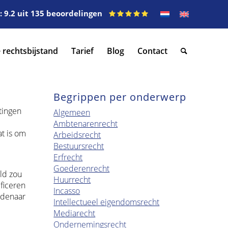
 9.2 uit 135 beoordelingen
 rechtsbijstand
Tarief
Blog
Contact
Begrippen per onderwerp
tingen
Algemeen
Ambtenarenrecht
t is om
Arbeidsrecht
Bestuursrecht
Erfrecht
Goederenrecht
ld zou
Huurrecht
ficeren
Incasso
uldenaar
Intellectueel eigendomsrecht
Mediarecht
Ondernemingsrecht