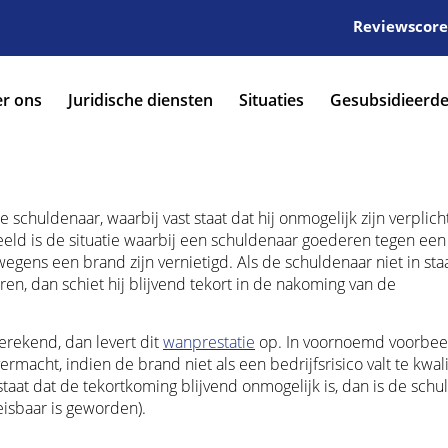
Reviewscore:
r ons
Juridische diensten
Situaties
Gesubsidieerde
schuldenaar, waarbij vast staat dat hij onmogelijk zijn verplich
ld is de situatie waarbij een schuldenaar goederen tegen een
ens een brand zijn vernietigd. Als de schuldenaar niet in staa
, dan schiet hij blijvend tekort in de nakoming van de
rekend, dan levert dit
wanprestatie
op. In voornoemd voorbee
acht, indien de brand niet als een bedrijfsrisico valt te kwali
staat dat de tekortkoming blijvend onmogelijk is, dan is de sch
eisbaar is geworden).