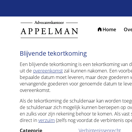
Home
Ove
Blijvende tekortkoming
Een blijvende tekortkoming is een tekortkoming van de 
uit de
overeenkomst
zal kunnen nakomen. Een voorbee
bepaalde datum moet leveren, maar deze goederen weg
vervangende goederen voor genoemde datum te leveren
overeenkomst.
Als de tekortkoming de schuldenaar kan worden toege
de schuldenaar zich mogelijk kunnen beroepen op overm
en zulks voor zijn rekening behoor te komen. Als vast 
direct in
verzuim
(zelfs nog voordat de verbintenis op
Categorie
Verbintenissenrecht