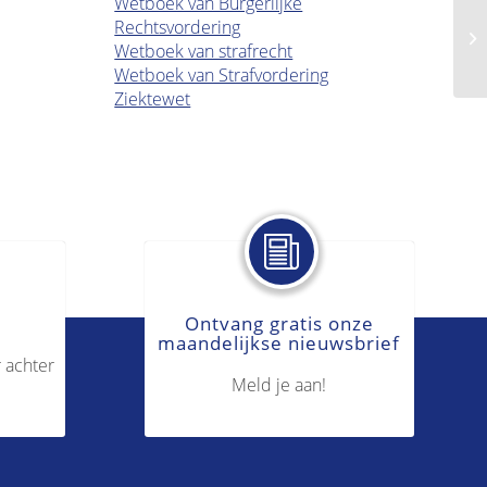
Wetboek van Burgerlijke
Rechtsvordering
Bo
Wetboek van strafrecht
Wetboek van Strafvordering
Ziektewet
Ontvang gratis onze
maandelijkse nieuwsbrief
 achter
Meld je aan!