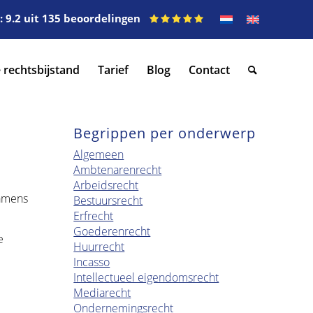
 9.2 uit 135 beoordelingen
 rechtsbijstand
Tarief
Blog
Contact
Begrippen per onderwerp
Algemeen
Ambtenarenrecht
Arbeidsrecht
namens
Bestuursrecht
Erfrecht
Goederenrecht
e
Huurrecht
Incasso
Intellectueel eigendomsrecht
Mediarecht
Ondernemingsrecht