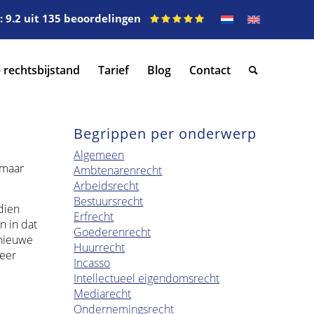
 9.2 uit 135 beoordelingen
 rechtsbijstand
Tarief
Blog
Contact
Begrippen per onderwerp
Algemeen
 maar
Ambtenarenrecht
Arbeidsrecht
Bestuursrecht
dien
Erfrecht
n in dat
Goederenrecht
 nieuwe
Huurrecht
meer
Incasso
Intellectueel eigendomsrecht
Mediarecht
Ondernemingsrecht