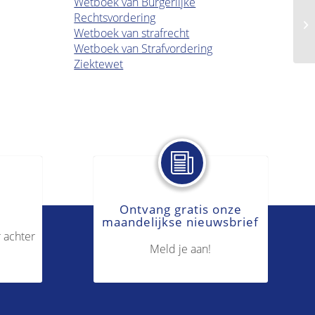
Wetboek van Burgerlijke
Rechtsvordering
Pe
Wetboek van strafrecht
Wetboek van Strafvordering
Ziektewet
Ontvang gratis onze
maandelijkse nieuwsbrief
 achter
Meld je aan!