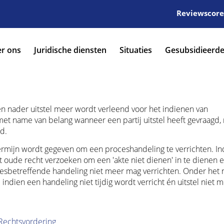
Reviewscore:
r ons
Juridische diensten
Situaties
Gesubsidieerde
een nader uitstel meer wordt verleend voor het indienen van
 met name van belang wanneer een partij uitstel heeft gevraagd,
d.
 termijn wordt gegeven om een proceshandeling te verrichten. In
et oude recht verzoeken om een 'akte niet dienen' in te dienen e
 desbetreffende handeling niet meer mag verrichten. Onder het
ndien een handeling niet tijdig wordt verricht én uitstel niet 
Rechtsvordering