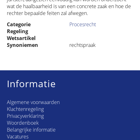
wat de haalbaarheid is van een concrete zaak en hoe de
rechter bepaalde feiten zal afwegen.
Categorie
Procesrecht
Regeling
Wetsartikel
Synoniemen
rechtspraak
Informatie
Algemene voorwaarden
Klachtenregeling
Privacyverklaring
Woordenboek
Belangrijke informatie
Vacatures