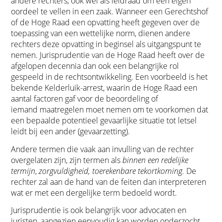
andere rechters, ook wel als leidraad om een eigen
oordeel te vellen in een zaak. Wanneer een Gerechtshof
of de Hoge Raad een opvatting heeft gegeven over de
toepassing van een wettelijke norm, dienen andere
rechters deze opvatting in beginsel als uitgangspunt te
nemen. Jurisprudentie van de Hoge Raad heeft over de
afgelopen decennia dan ook een belangrijke rol
gespeeld in de rechtsontwikkeling. Een voorbeeld is het
bekende Kelderluik-arrest, waarin de Hoge Raad een
aantal factoren gaf voor de beoordeling of
iemand maatregelen moet nemen om te voorkomen dat
een bepaalde potentieel gevaarlijke situatie tot letsel
leidt bij een ander (gevaarzetting).
Andere termen die vaak aan invulling van de rechter
overgelaten zijn, zijn termen als
binnen een redelijke
termijn
,
zorgvuldigheid, toerekenbare tekortkoming.
De
rechter zal aan de hand van de feiten dan interpreteren
wat er met een dergelijke term bedoeld wordt.
Jurisprudentie is ook belangrijk voor advocaten en
juristen, aangezien eenvoudig kan worden onderzocht