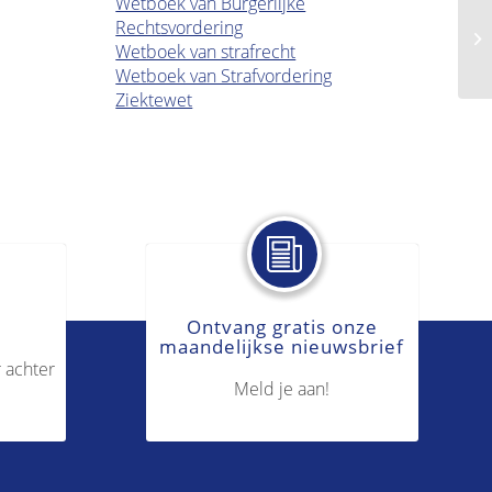
Wetboek van Burgerlijke
Rechtsvordering
Ex
Wetboek van strafrecht
Wetboek van Strafvordering
Ziektewet
Ontvang gratis onze
maandelijkse nieuwsbrief
 achter
Meld je aan!