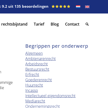
 9.2 uit 135 beoordelingen
 rechtsbijstand
Tarief
Blog
Contact
Begrippen per onderwerp
Algemeen
Ambtenarenrecht
Arbeidsrecht
Bestuursrecht
n
Erfrecht
Goederenrecht
 Sommige
Huurrecht
die
Incasso
Intellectueel eigendomsrecht
Mediarecht
Ondernemingsrecht