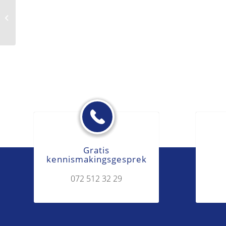
Akte
Gratis
kennismakingsgesprek
072 512 32 29