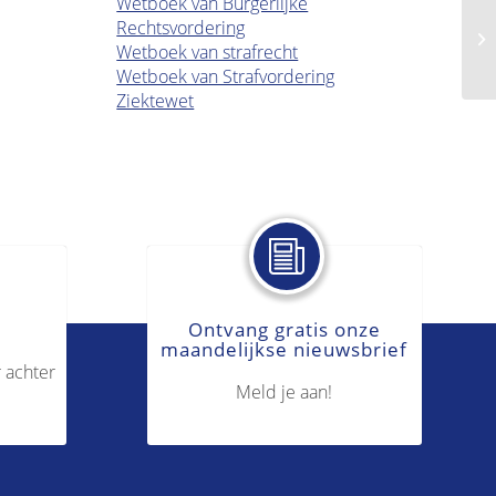
Wetboek van Burgerlijke
Rechtsvordering
Ve
Wetboek van strafrecht
Wetboek van Strafvordering
Ziektewet
Ontvang gratis onze
maandelijkse nieuwsbrief
 achter
Meld je aan!