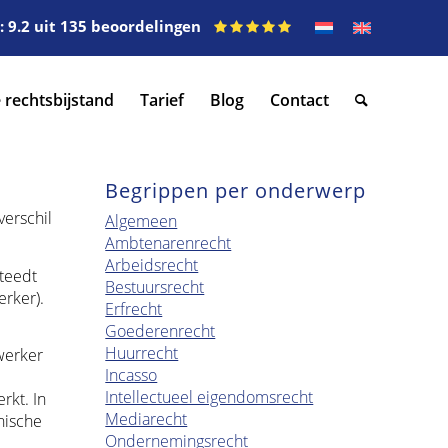
 9.2 uit 135 beoordelingen
 rechtsbijstand
Tarief
Blog
Contact
Begrippen per onderwerp
verschil
Algemeen
Ambtenarenrecht
Arbeidsrecht
steedt
Bestuursrecht
erker).
Erfrecht
Goederenrecht
Huurrecht
werker
Incasso
Intellectueel eigendomsrecht
rkt. In
Mediarecht
hische
Ondernemingsrecht