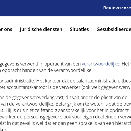
Reviewscore:
r ons
Juridische diensten
Situaties
Gesubsidieerde
sgegevens verwerkt in opdracht van een
verantwoordelijke
. Het 
n opdracht handelt van de verantwoordelijke.
risadministratie. Het kantoor dat de salarisadministratie uitbe
het accountantskantoor is de verwerker (ook wel: gegevensverw
an de gegevensverwerking vast, dit valt onder de plicht van de
 van de verantwoordelijke. Belangrijk om te weten is dat de be
 Hij is dus niet zelfstandig aansprakelijk voor het in opdracht
 bewerker de persoonsgegevens ook voor eigen doeleinden verwe
st in dat geval is wel dat er dan geen sprake is van een hiërarc
ker.