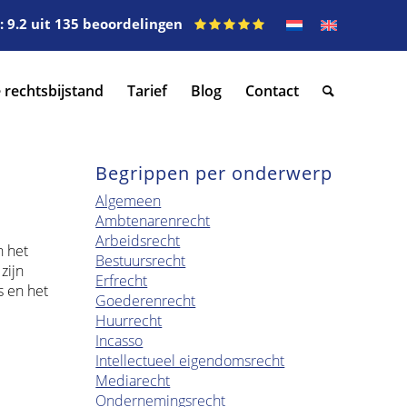
 9.2 uit 135 beoordelingen
 rechtsbijstand
Tarief
Blog
Contact
Begrippen per onderwerp
Algemeen
Ambtenarenrecht
Arbeidsrecht
n het
Bestuursrecht
zijn
Erfrecht
s en het
Goederenrecht
Huurrecht
Incasso
Intellectueel eigendomsrecht
Mediarecht
Ondernemingsrecht