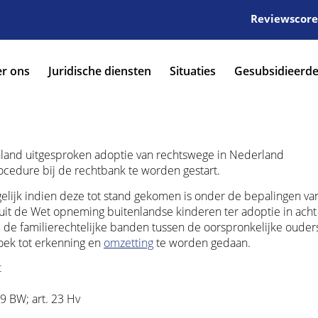
Reviewscore:
r ons
Juridische diensten
Situaties
Gesubsidieerde
enland uitgesproken adoptie van rechtswege in Nederland
ocedure bij de rechtbank te worden gestart.
elijk indien deze tot stand gekomen is onder de bepalingen va
uit de Wet opneming buitenlandse kinderen ter adoptie in acht 
j de familierechtelijke banden tussen de oorspronkelijke ouder
zoek tot erkenning en
omzetting
te worden gedaan.
t
09 BW; art. 23 Hv