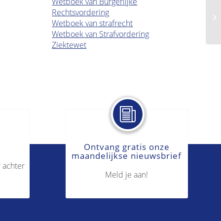
Wetboek van Burgerlijke
Rechtsvordering
Ha
Wetboek van strafrecht
Wetboek van Strafvordering
Ziektewet
Ontvang gratis onze
maandelijkse nieuwsbrief
 achter
Meld je aan!