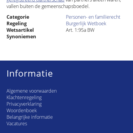
vallen buiten de gemeenschapsboedel.
Categorie
Personen- en familierecht
Regeling
Burgerlijk Wetboek
Wetsartikel
Art. 1:95a BW
Synoniemen
Informatie
Algemene voorwaarden
Klachtenregeling
Privacyverklaring
Woordenboek
Belangrijke informatie
Vacatures