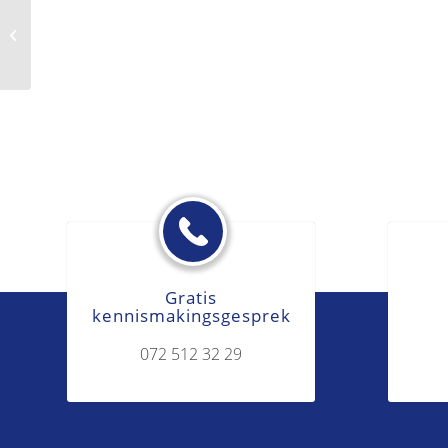
Dading
Gratis
kennismakingsgesprek
072 512 32 29