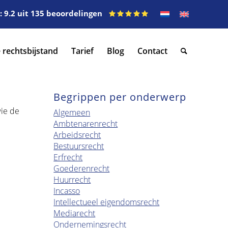
 9.2 uit 135 beoordelingen
 rechtsbijstand
Tarief
Blog
Contact
Begrippen per onderwerp
wie de
Algemeen
Ambtenarenrecht
Arbeidsrecht
Bestuursrecht
Erfrecht
Goederenrecht
Huurrecht
Incasso
Intellectueel eigendomsrecht
Mediarecht
Ondernemingsrecht