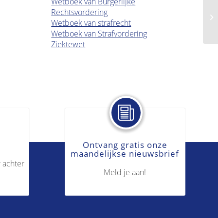
Wetboek van Burgerlijke
Rechtsvordering
De
Wetboek van strafrecht
Wetboek van Strafvordering
Ziektewet
Ontvang gratis onze
maandelijkse nieuwsbrief
 achter
Meld je aan!