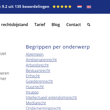
 9.2 uit 135 beoordelingen
 rechtsbijstand
Tarief
Blog
Contact
Begrippen per onderwerp
ezet
Algemeen
Ambtenarenrecht
Arbeidsrecht
Bestuursrecht
rmeren
Erfrecht
emer
Goederenrecht
Huurrecht
Incasso
Intellectueel eigendomsrecht
Mediarecht
Ondernemingsrecht