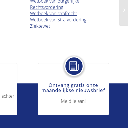
Wetboek van Burgerlijke
Rechtsvordering
Af
Wetboek van strafrecht
Wetboek van Strafvordering
Ziektewet
Ontvang gratis onze
maandelijkse nieuwsbrief
 achter
Meld je aan!