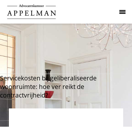
Servicekosten bij geliberaliseerde
woonruimte: hoe ver reikt de
contractvrijheid?