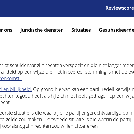
Reviewscore:
r ons
Juridische diensten
Situaties
Gesubsidieerde
r of schuldenaar zijn rechten verspeelt en die niet langer meer
handeld op een wijze die niet in overeenstemming is met de ev
eenkomst.
d en billijkheid.
Op grond hiervan kan een partij redelijkerwijs n
chten tegoed heeft als hij zich niet heeft gedragen op een wijz
echt.
erste situatie is die waarbij ene partij er gerechtvaardigd op 
te gelde zou maken. De tweede situatie is die waarin de partij
vooralsnog zijn rechten zou willen uitoefenen.