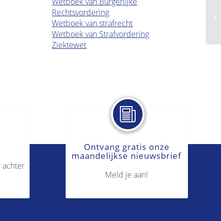
Wetboek van Burgerlijke
Rechtsvordering
Re
Wetboek van strafrecht
Wetboek van Strafvordering
Ziektewet
Ontvang gratis onze
maandelijkse nieuwsbrief
 achter
Meld je aan!