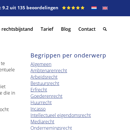
 9.2 uit 135 beoordelingen
 rechtsbijstand
Tarief
Blog
Contact
Begrippen per onderwerp
 te
Algemeen
entuele
Ambtenarenrecht
Arbeidsrecht
Bestuursrecht
iet
Erfrecht
e die in
Goederenrecht
Huurrecht
Incasso
mocht
Intellectueel eigendomsrecht
Mediarecht
Ondernemingsrecht