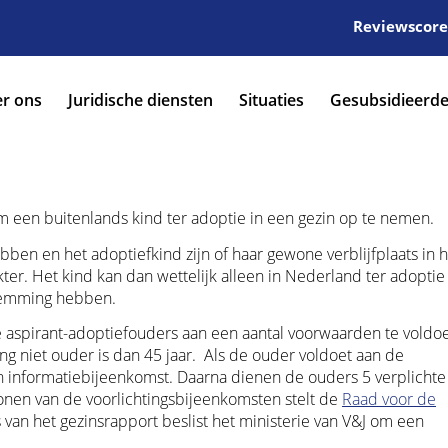
Reviewscore:
r ons
Juridische diensten
Situaties
Gesubsidieerde
m een buitenlands kind ter adoptie in een gezin op te nemen.
ben en het adoptiefkind zijn of haar gewone verblijfplaats in h
ter. Het kind kan dan wettelijk alleen in Nederland ter adoptie
temming hebben.
 aspirant-adoptiefouders aan een aantal voorwaarden te voldo
g niet ouder is dan 45 jaar. Als de ouder voldoet aan de
n informatiebijeenkomst. Daarna dienen de ouders 5 verplichte
onen van de voorlichtingsbijeenkomsten stelt de
Raad voor de
van het gezinsrapport beslist het ministerie van V&J om een