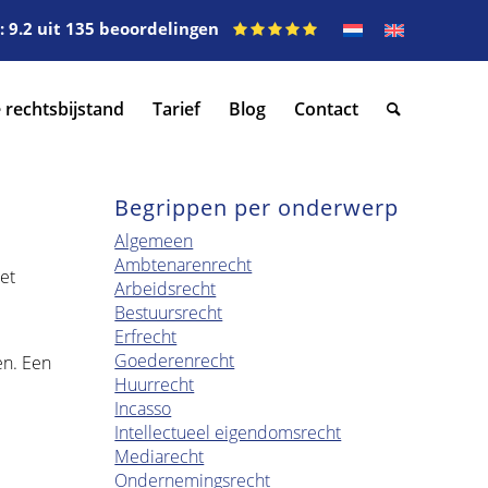
 9.2 uit 135 beoordelingen
 rechtsbijstand
Tarief
Blog
Contact
Begrippen per onderwerp
Algemeen
Ambtenarenrecht
et
Arbeidsrecht
Bestuursrecht
Erfrecht
Goederenrecht
en. Een
Huurrecht
Incasso
Intellectueel eigendomsrecht
Mediarecht
Ondernemingsrecht