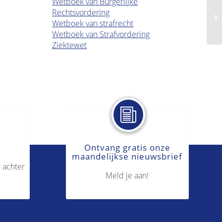
Wetboek van Burgerlijke
Rechtsvordering
Ve
Wetboek van strafrecht
Wetboek van Strafvordering
Ziektewet
Ontvang gratis onze
maandelijkse nieuwsbrief
 achter
Meld je aan!