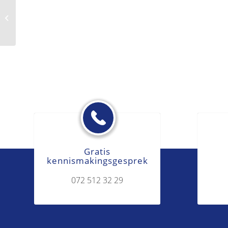
Eenhoofdig gezag aanvragen
Gratis
kennismakingsgesprek
072 512 32 29