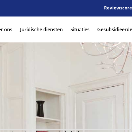
Reviewscore:
r ons
Juridische diensten
Situaties
Gesubsidieerde