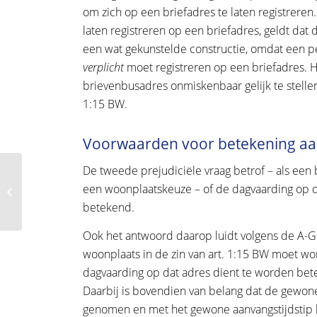
om zich op een briefadres te laten registreren
laten registreren op een briefadres, geldt dat die
een wat gekunstelde constructie, omdat een p
verplicht
moet registreren op een briefadres. Hoe
brievenbusadres onmiskenbaar gelijk te stelle
1:15 BW.
Voorwaarden voor betekening aa
De tweede prejudiciële vraag betrof – als een
Nederlandse
geboorteakte wijzigen
een woonplaatskeuze – of de dagvaarding op 
of aanpassen: wat zijn
betekend.
de voorwaarden?
Ook het antwoord daarop luidt volgens de A-G 
woonplaats in de zin van art. 1:15 BW moet w
dagvaarding op dat adres dient te worden betek
Daarbij is bovendien van belang dat de gewone
genomen en met het gewone aanvangstijdstip k