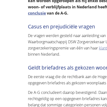
kan worden opgeroepen als hij enkel bes
woon- of verblijfplaats in Nederland hee
conclusie
van de A-G.
Casus en prejudiciële vragen
De vragen werden gesteld naar aanleiding van
Waarborgmaatschappij DSW Zorgverzekeraar U.A
zorgverzekeringspremie van één van haar
klan
binnen Nederland.
Geldt briefadres als gekozen woon
De eerste vraag die de rechtbank aan de Hoge
opgegeven briefadres als gekozen woonplaats a
De A-G concludeert daarop bevestigend. Daarui
rechtsgeldig op een opgegeven briefadres ka
belang dat sommige categorieën personen volg