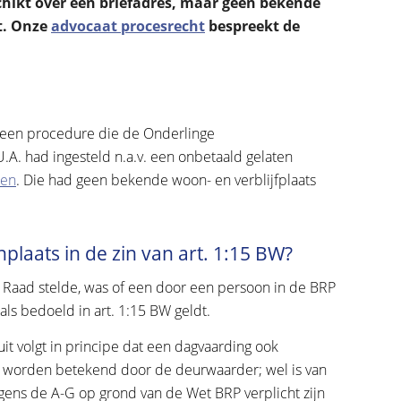
chikt over een briefadres, maar geen bekende
ft. Onze
advocaat procesrecht
bespreekt de
 een procedure die de Onderlinge
. had ingesteld n.a.v. een onbetaald gelaten
ten
. Die had geen bekende woon- en verblijfplaats
plaats in de zin van art. 1:15 BW?
 Raad stelde, was of een door een persoon in de BRP
ls bedoeld in art. 1:15 BW geldt.
t volgt in principe dat een dagvaarding ook
n worden betekend door de deurwaarder; wel is van
ens de A-G op grond van de Wet BRP verplicht zijn