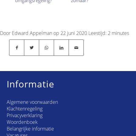
omgangsregeling?
zomaar?
Door Edward Appelman op 22 juni 2020
Leestijd:
2
minutes
Informatie
Algemene voorwaarden
Klachtenregeling
Privacyverklaring
Woordenboek
Belangrijke informatie
Vacatures