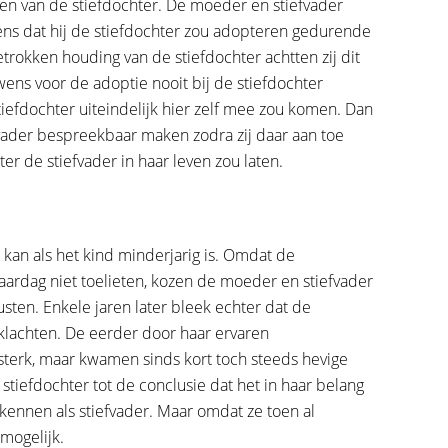
even van de stiefdochter. De moeder en stiefvader
ns dat hij de stiefdochter zou adopteren gedurende
trokken houding van de stiefdochter achtten zij dit
ns voor de adoptie nooit bij de stiefdochter
tiefdochter uiteindelijk hier zelf mee zou komen. Dan
fvader bespreekbaar maken zodra zij daar aan toe
er de stiefvader in haar leven zou laten.
n kan als het kind minderjarig is. Omdat de
ardag niet toelieten, kozen de moeder en stiefvader
usten. Enkele jaren later bleek echter dat de
 klachten. De eerder door haar ervaren
terk, maar kwamen sinds kort toch steeds hevige
tiefdochter tot de conclusie dat het in haar belang
rkennen als stiefvader. Maar omdat ze toen al
mogelijk.