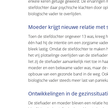
enkele keren getuige geweest. De ervaringen m
stiefdochter daar psychische klachten door op
biologische vader te overlijden.
Moeder krijgt nieuwe relatie met 
Toen de stiefdochter ongeveer 13 was, kreeg h
één had hij de intentie om een zorgzame vader
bleek lastig. Omdat de stiefdochter te maken h
het vrij plotselinge overlijden van de stiefva
liet zij de stiefvader aanvankelijk niet toe in h
moeder en een bekwame vader was, maar de er
opbouw van een gezonde band in de weg. Ook k
biologische vader steeds meer last van paniek
Ontwikkelingen in de gezinssituat
De stiefvader en moeder bleven een relatie 