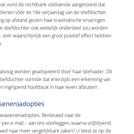
 Ook vond de rechtbank voldoende aangetoond dat
dienen vóór de 18e verjaardag van de stiefdochter.
ang op afstand gezien haar traumatische ervaringen.
 de stiefdochter ook wettelijk onderdeel zou worden
 zeer waarschijnlijk een groot positief effect hebben
n.
d alsnog worden geadopteerd door haar stiefvader. Dit
 stiefdochter vormde dat enerzijds een erkenning van
ingrijpend hoofdstuk in haar leven ‘afsluiten’.
ssenen)adopties
 volwassenenadopties. Benieuwd naar de
per e-mail – aan ons voorleggen, waarna vrijblijvend
uwd naar meer vergelijkbare zaken? U leest ze op de