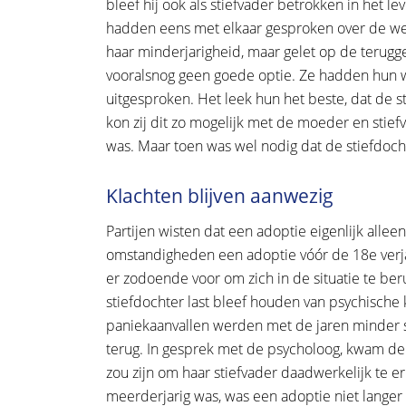
bleef hij ook als stiefvader betrokken in het l
hadden eens met elkaar gesproken over de we
haar minderjarigheid, maar gelet op de terugge
vooralsnog geen goede optie. Ze hadden hun we
uitgesproken. Het leek hun het beste, dat de s
kon zij dit zo mogelijk met de moeder en stie
was. Maar toen was wel nodig dat de stiefdocht
Klachten blijven aanwezig
Partijen wisten dat een adoptie eigenlijk allee
omstandigheden een adoptie vóór de 18e verja
er zodoende voor om zich in de situatie te ber
stiefdochter last bleef houden van psychische
paniekaanvallen werden met de jaren minder s
terug. In gesprek met de psycholoog, kwam de s
zou zijn om haar stiefvader daadwerkelijk te e
meerderjarig was, was een adoptie niet langer 