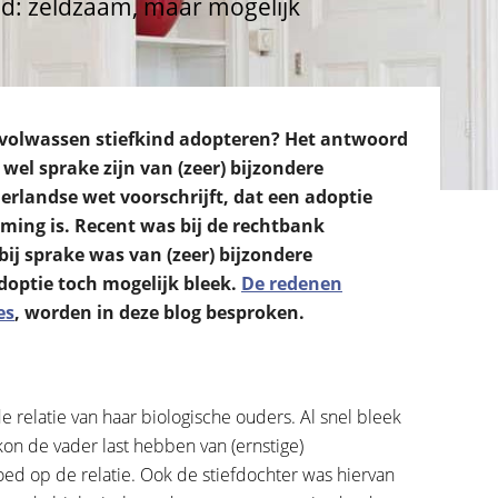
nd: zeldzaam, maar mogelijk
n volwassen stiefkind adopteren? Het antwoord
 wel sprake zijn van (zeer) bijzondere
landse wet voorschrijft, dat een adoptie
ming is. Recent was bij de rechtbank
j sprake was van (zeer) bijzondere
optie toch mogelijk bleek.
De redenen
es
, worden in deze blog besproken.
 relatie van haar biologische ouders. Al snel bleek
on de vader last hebben van (ernstige)
ed op de relatie. Ook de stiefdochter was hiervan