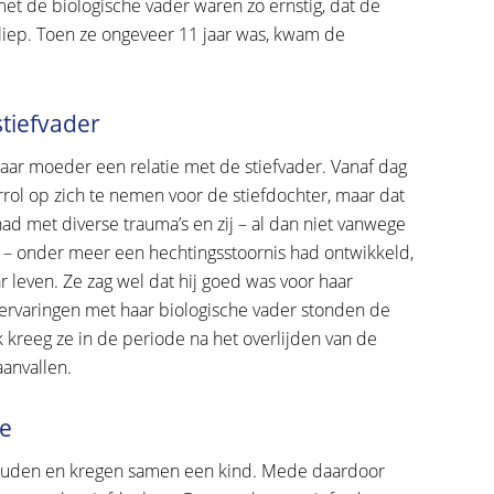
et de biologische vader waren zo ernstig, dat de
liep. Toen ze ongeveer 11 jaar was, kwam de
stiefvader
aar moeder een relatie met de stiefvader. Vanaf dag
rol op zich te nemen voor de stiefdochter, maar dat
ad met diverse trauma’s en zij – al dan niet vanwege
der – onder meer een hechtingsstoornis had ontwikkeld,
aar leven. Ze zag wel dat hij goed was voor haar
varingen met haar biologische vader stonden de
reeg ze in de periode na het overlijden van de
aanvallen.
ie
houden en kregen samen een kind. Mede daardoor