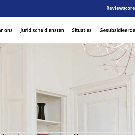
Reviewscore:
r ons
Juridische diensten
Situaties
Gesubsidieerde