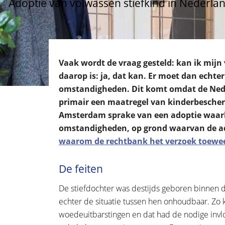
Adoptie van volwassen stiefkind in Nederla
Vaak wordt de vraag gesteld: kan ik mij
daarop is: ja, dat kan. Er moet dan echter
omstandigheden. Dit komt omdat de Neder
primair een maatregel van kinderbescher
Amsterdam sprake van een adoptie waarbi
omstandigheden, op grond waarvan de ad
waarom de rechtbank het verzoek toewe
De feiten
De stiefdochter was destijds geboren binnen de
echter de situatie tussen hen onhoudbaar. Zo k
woedeuitbarstingen en dat had de nodige invlo