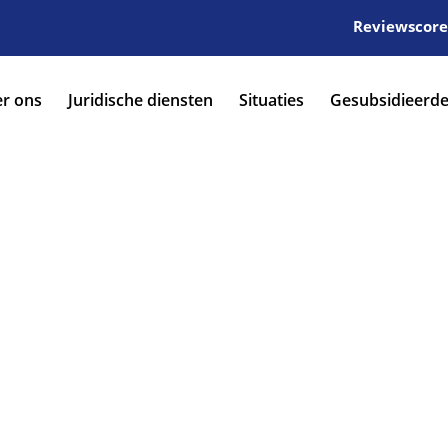
Reviewscore:
r ons
Juridische diensten
Situaties
Gesubsidieerde